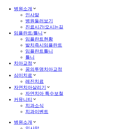
병원소개
인사말
병원둘러보기
진료시간/오시는길
임플란트/틀니
임플란트현황
발치즉시임플란트
임플란트틀니
틀니
치아교정
꿈의투명치아교정
심미치료
레진치료
자연치아살리기
자연치아 특수보철
커뮤니티
치과소식
치과이벤트
병원소개
인사말