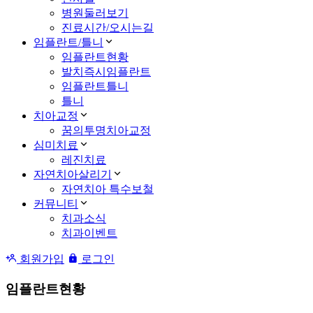
병원둘러보기
진료시간/오시는길
임플란트/틀니
임플란트현황
발치즉시임플란트
임플란트틀니
틀니
치아교정
꿈의투명치아교정
심미치료
레진치료
자연치아살리기
자연치아 특수보철
커뮤니티
치과소식
치과이벤트
회원가입
로그인
임플란트현황