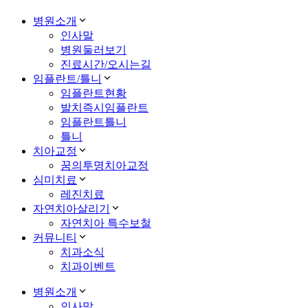
병원소개
인사말
병원둘러보기
진료시간/오시는길
임플란트/틀니
임플란트현황
발치즉시임플란트
임플란트틀니
틀니
치아교정
꿈의투명치아교정
심미치료
레진치료
자연치아살리기
자연치아 특수보철
커뮤니티
치과소식
치과이벤트
병원소개
인사말