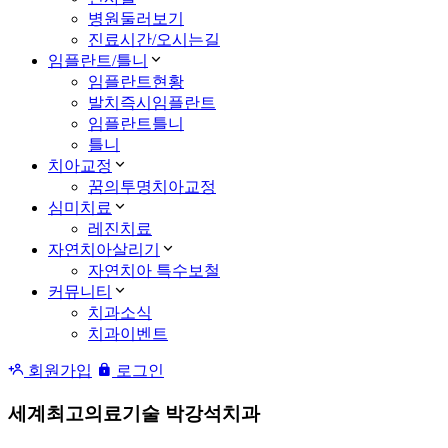
병원둘러보기
진료시간/오시는길
임플란트/틀니
임플란트현황
발치즉시임플란트
임플란트틀니
틀니
치아교정
꿈의투명치아교정
심미치료
레진치료
자연치아살리기
자연치아 특수보철
커뮤니티
치과소식
치과이벤트
회원가입
로그인
세계최고의료기술 박강석치과